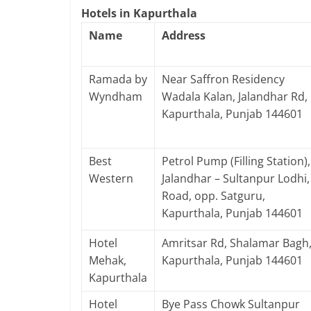
Hotels in Kapurthala
Name
Address
Ramada by
Near Saffron Residency
Wyndham
Wadala Kalan, Jalandhar Rd,
Kapurthala, Punjab 144601
Best
Petrol Pump (Filling Station),
Western
Jalandhar – Sultanpur Lodhi,
Road, opp. Satguru,
Kapurthala, Punjab 144601
Hotel
Amritsar Rd, Shalamar Bagh
Mehak,
Kapurthala, Punjab 144601
Kapurthala
Hotel
Bye Pass Chowk Sultanpur