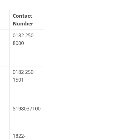
Contact
Number
0182 250
8000
0182 250
1501
,
8198037100
1822-