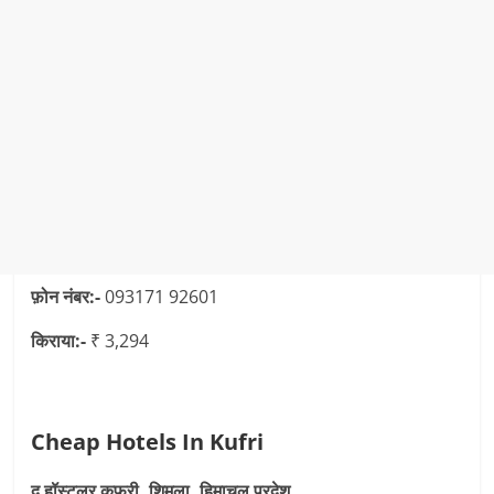
फ़ोन नंबर:-
093171 92601
किराया:-
₹ 3,294
Cheap Hotels In Kufri
द हॉस्टलर कुफरी, शिमला, हिमाचल प्रदेश