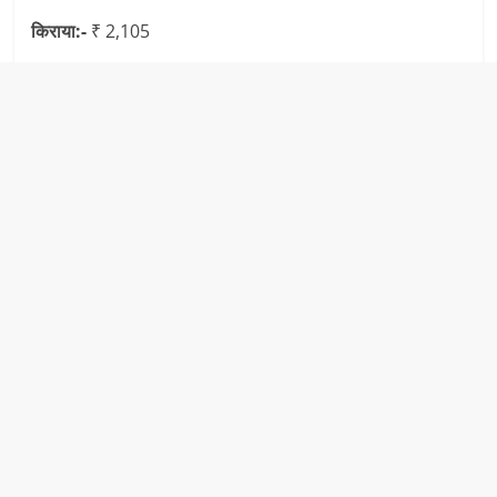
किराया:-
₹ 2,105