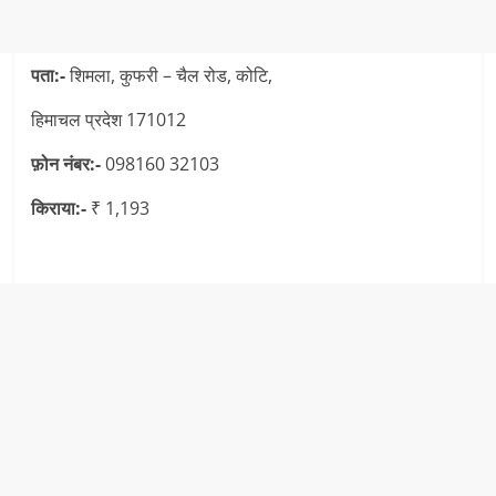
पता:-
शिमला, कुफरी – चैल रोड, कोटि,
हिमाचल प्रदेश 171012
फ़ोन नंबर:-
098160 32103
किराया:-
₹ 1,193