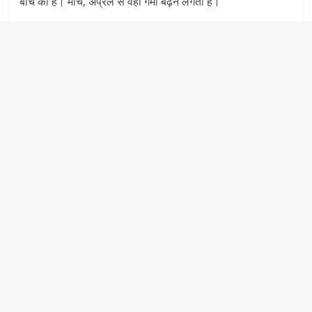
बीच का हैं। मार्च, अप्रेल से वहाँ गर्मी बढ़ने लगती है।