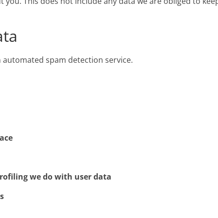
 you. This does not include any data we are obliged to kee
.
ata
 automated spam detection service.
lace
ofiling we do with user data
s