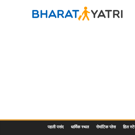
Skip
to
Bharat
content
Yatri
Tourist
Places
&
Travel
/
Tour
Guide
in
Hindi
पहली पसंद
धार्मिक स्थल
रोमांटिक प्लेस
हिल स्ट