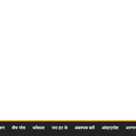
ेशन
बीच प्लेस
धर्मशाला
जरा हट के
आवश्यक बातें
आंध्रप्रदेश
अरुण