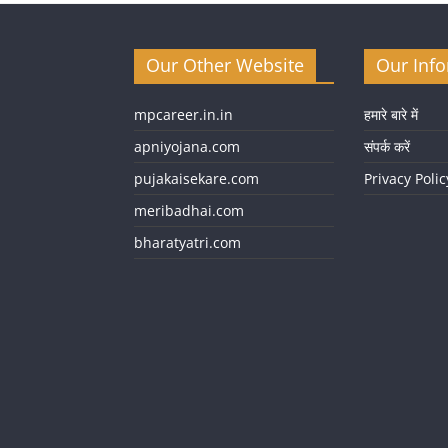
Our Other Website
Our Inf
mpcareer.in.in
हमारे बारे में
apniyojana.com
संपर्क करें
pujakaisekare.com
Privacy Polic
meribadhai.com
bharatyatri.com