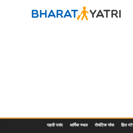
Skip
to
Bharat
content
Yatri
Tourist
Places
&
Travel
/
Tour
Guide
in
Hindi
पहली पसंद
धार्मिक स्थल
रोमांटिक प्लेस
हिल स्ट