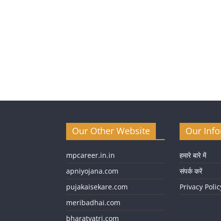
Our Other Website
Our Inf
mpcareer.in.in
हमारे बारे में
apniyojana.com
संपर्क करें
pujakaisekare.com
Privacy Polic
meribadhai.com
bharatyatri.com