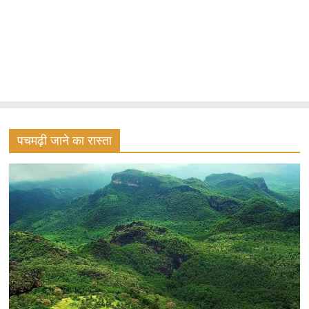
पचमढ़ी जाने का रास्ता