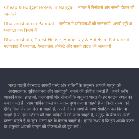
Cheap & Budget Hotels in Nangal – नांगल में रिसॉर्ट्स और सस्ती होटल की
जानकारी
Dharamshala in Panipat – पानीपत में धर्मशालाओं की जानकारी, अच्छी सुविधा
धर्मशाला कम किराये में
Dharamshala, Guest House, Homestay & Hotels in Pathankot –
पठानकोट में धर्मशाला, गेस्टहाउस, होमेस्टे और सस्ती होटल की जानकारी
भारत यात्री वेबसाइट आपकी पसंद और रुचियों के अनुसार आपकी यात्रा को
आरामदायक, सुविधाजनक और आनंदपूर्ण बनाने की कोशिश करती है। हमारे ब्लॉग
आपकी पसंद, इच्छाओं, कल्पनाओं और सीमाओं के अनुसार भारत के हर पर्यटन स्थल को
कवर करते हैं। आप धार्मिक स्थल पर जाकर पुण्य कमाना चाहते है या किसी राज्य की
ऐतिहासिक विरासत देखना चाहते है, अपने जीवन साथी के साथ रोमांटिक पल बिताना
चाहते है या हिल स्टेशन की शांत वादियों में खो जाना चाहते है, समुद्र के बीच पर मस्ती
करना चाहते है या कुछ अलग हट के देखना चाहते है। हमारा लक्ष्य है कि हम आपके बजट
के अनुसार आपकी यात्रा की योजनाओं को पूरा करें।