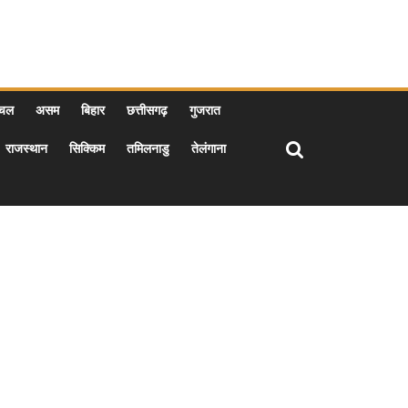
ाचल
असम
बिहार
छत्तीसगढ़
गुजरात
राजस्थान
सिक्किम
तमिलनाडु
तेलंगाना