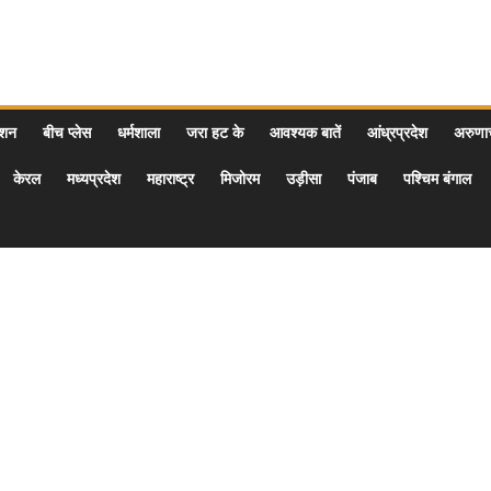
ेशन
बीच प्लेस
धर्मशाला
जरा हट के
आवश्यक बातें
आंध्रप्रदेश
अरुण
केरल
मध्यप्रदेश
महाराष्ट्र
मिजोरम
उड़ीसा
पंजाब
पश्चिम बंगाल