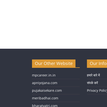
Our Other Website
Our Inf
mpcareer.in.in
हमारे बारे में
apniyojana.com
संपर्क करें
pujakaisekare.com
Privacy Polic
meribadhai.com
bharatyatri.com