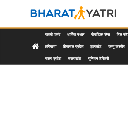
Skip
to
Bharat
content
Yatri
पहली पसंद
धार्मिक स्थल
रोमांटिक प्लेस
हिल स्ट
हरियाणा
हिमाचल प्रदेश
झारखंड
जम्मू कश्मीर
Tourist
Places
उत्तर प्रदेश
उत्तराखंड
यूनियन टेरिटरी
&
Travel
/
Tour
Guide
in
Hindi