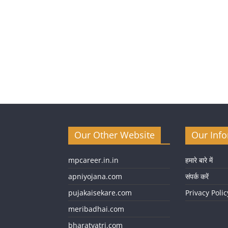
Our Other Website
Our Inf
mpcareer.in.in
हमारे बारे में
apniyojana.com
संपर्क करें
pujakaisekare.com
Privacy Polic
meribadhai.com
bharatyatri.com