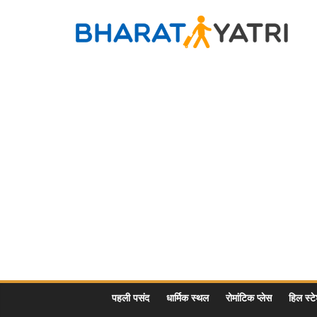
Skip
to
Bharat
content
Yatri
Tourist
Places
&
Travel
/
Tour
Guide
in
Hindi
पहली पसंद
धार्मिक स्थल
रोमांटिक प्लेस
हिल स्ट