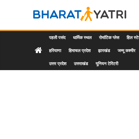
Skip
to
Bharat
content
Yatri
पहली पसंद
धार्मिक स्थल
रोमांटिक प्लेस
हिल स्ट
हरियाणा
हिमाचल प्रदेश
झारखंड
जम्मू कश्मीर
Tourist
Places
उत्तर प्रदेश
उत्तराखंड
यूनियन टेरिटरी
&
Travel
/
Tour
Guide
in
Hindi