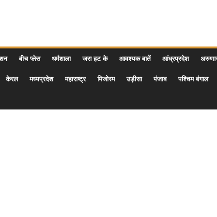
ेशन
बीच प्लेस
धर्मशाला
जरा हट के
आवश्यक बातें
आंध्रप्रदेश
अरुण
केरल
मध्यप्रदेश
महाराष्ट्र
मिजोरम
उड़ीसा
पंजाब
पश्चिम बंगाल