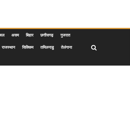
ाचल
असम
बिहार
छत्तीसगढ़
गुजरात
राजस्थान
सिक्किम
तमिलनाडु
तेलंगाना