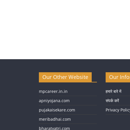
Our Other Website
Our Inf
mpcareer.in.in
हमारे बारे में
apniyojana.com
संपर्क करें
pujakaisekare.com
Privacy Polic
meribadhai.com
bharatyatri.com