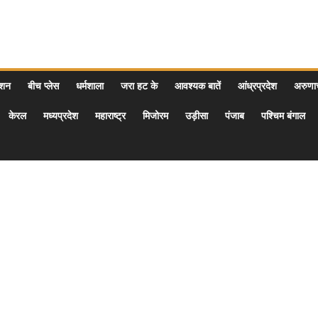
ेशन
बीच प्लेस
धर्मशाला
जरा हट के
आवश्यक बातें
आंध्रप्रदेश
अरुण
केरल
मध्यप्रदेश
महाराष्ट्र
मिजोरम
उड़ीसा
पंजाब
पश्चिम बंगाल