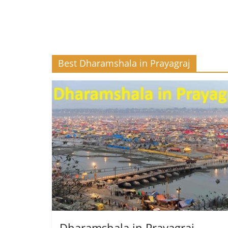
Best Dharamshala in Prayagraj
Dharamshala in Prayagraj –