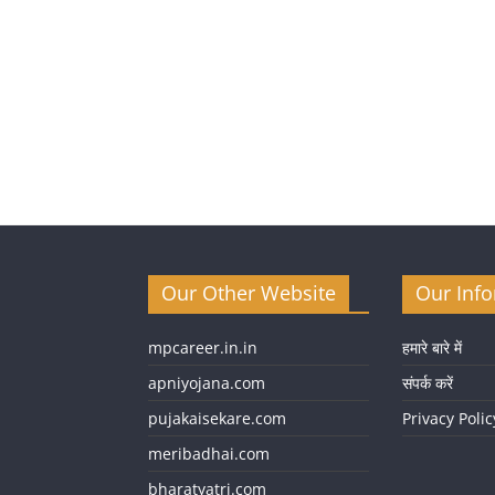
Our Other Website
Our Inf
mpcareer.in.in
हमारे बारे में
apniyojana.com
संपर्क करें
pujakaisekare.com
Privacy Polic
meribadhai.com
bharatyatri.com