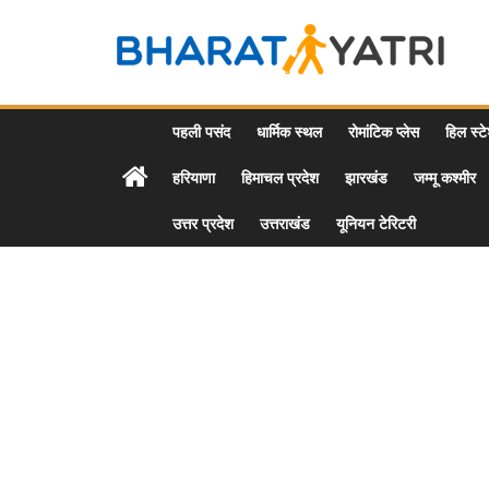
Skip
to
Bharat
content
Yatri
पहली पसंद
धार्मिक स्थल
रोमांटिक प्लेस
हिल स्ट
हरियाणा
हिमाचल प्रदेश
झारखंड
जम्मू कश्मीर
Tourist
Places
उत्तर प्रदेश
उत्तराखंड
यूनियन टेरिटरी
&
Travel
/
Tour
Guide
in
Hindi