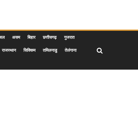
ाचल
असम
बिहार
छत्तीसगढ़
गुजरात
राजस्थान
सिक्किम
तमिलनाडु
तेलंगाना