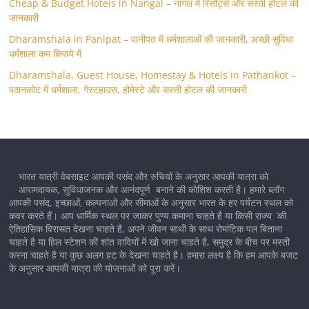
Cheap & Budget Hotels in Nangal – नांगल में रिसॉर्ट्स और सस्ती होटल की
जानकारी
Dharamshala in Panipat – पानीपत में धर्मशालाओं की जानकारी, अच्छी सुविधा
धर्मशाला कम किराये में
Dharamshala, Guest House, Homestay & Hotels in Pathankot –
पठानकोट में धर्मशाला, गेस्टहाउस, होमेस्टे और सस्ती होटल की जानकारी
भारत यात्री वेबसाइट आपकी पसंद और रुचियों के अनुसार आपकी यात्रा को
आरामदायक, सुविधाजनक और आनंदपूर्ण बनाने की कोशिश करती है। हमारे ब्लॉग
आपकी पसंद, इच्छाओं, कल्पनाओं और सीमाओं के अनुसार भारत के हर पर्यटन स्थल को
कवर करते हैं। आप धार्मिक स्थल पर जाकर पुण्य कमाना चाहते है या किसी राज्य की
ऐतिहासिक विरासत देखना चाहते है, अपने जीवन साथी के साथ रोमांटिक पल बिताना
चाहते है या हिल स्टेशन की शांत वादियों में खो जाना चाहते है, समुद्र के बीच पर मस्ती
करना चाहते है या कुछ अलग हट के देखना चाहते है। हमारा लक्ष्य है कि हम आपके बजट
के अनुसार आपकी यात्रा की योजनाओं को पूरा करें।