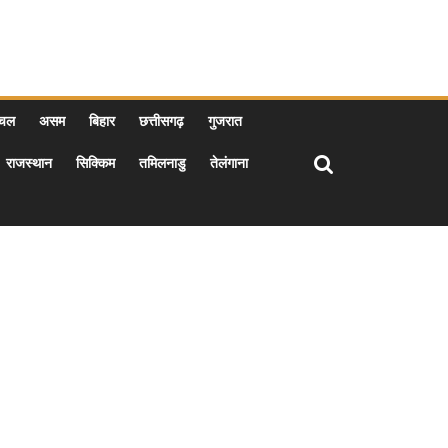
ाचल
असम
बिहार
छत्तीसगढ़
गुजरात
राजस्थान
सिक्किम
तमिलनाडु
तेलंगाना