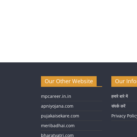
Our Other Website
Our Inf
mpcareer.in.in
हमारे बारे में
apniyojana.com
संपर्क करें
pujakaisekare.com
Privacy Polic
meribadhai.com
bharatyatri.com