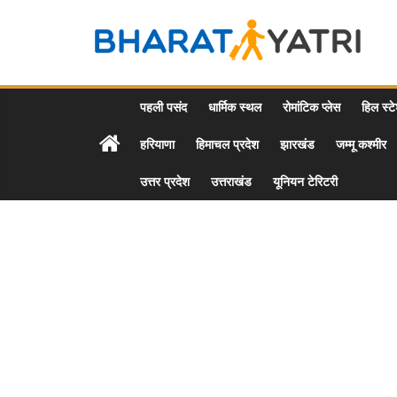
Skip
to
Bharat
content
Yatri
पहली पसंद
धार्मिक स्थल
रोमांटिक प्लेस
हिल स्ट
हरियाणा
हिमाचल प्रदेश
झारखंड
जम्मू कश्मीर
Tourist
Places
उत्तर प्रदेश
उत्तराखंड
यूनियन टेरिटरी
&
Travel
/
Tour
Guide
in
Hindi