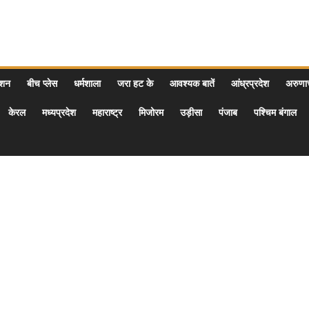
ेशन
बीच प्लेस
धर्मशाला
जरा हट के
आवश्यक बातें
आंध्रप्रदेश
अरुण
केरल
मध्यप्रदेश
महाराष्ट्र
मिजोरम
उड़ीसा
पंजाब
पश्चिम बंगाल