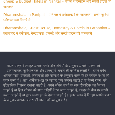
Cheap & Budget Hotels in Nangal – नांगल में रिसॉर्ट्स और सस्ती होटल की
जानकारी
Dharamshala in Panipat – पानीपत में धर्मशालाओं की जानकारी, अच्छी सुविधा
धर्मशाला कम किराये में
Dharamshala, Guest House, Homestay & Hotels in Pathankot –
पठानकोट में धर्मशाला, गेस्टहाउस, होमेस्टे और सस्ती होटल की जानकारी
भारत यात्री वेबसाइट आपकी पसंद और रुचियों के अनुसार आपकी यात्रा को
आरामदायक, सुविधाजनक और आनंदपूर्ण बनाने की कोशिश करती है। हमारे ब्लॉग
आपकी पसंद, इच्छाओं, कल्पनाओं और सीमाओं के अनुसार भारत के हर पर्यटन स्थल को
कवर करते हैं। आप धार्मिक स्थल पर जाकर पुण्य कमाना चाहते है या किसी राज्य की
ऐतिहासिक विरासत देखना चाहते है, अपने जीवन साथी के साथ रोमांटिक पल बिताना
चाहते है या हिल स्टेशन की शांत वादियों में खो जाना चाहते है, समुद्र के बीच पर मस्ती
करना चाहते है या कुछ अलग हट के देखना चाहते है। हमारा लक्ष्य है कि हम आपके बजट
के अनुसार आपकी यात्रा की योजनाओं को पूरा करें।