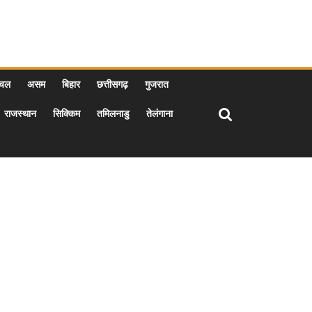
ाचल
असम
बिहार
छत्तीसगढ़
गुजरात
राजस्थान
सिक्किम
तमिलनाडु
तेलंगाना