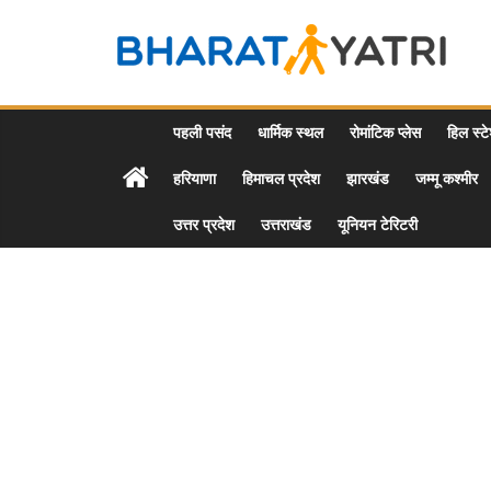
Skip
to
Bharat
content
Yatri
पहली पसंद
धार्मिक स्थल
रोमांटिक प्लेस
हिल स्ट
हरियाणा
हिमाचल प्रदेश
झारखंड
जम्मू कश्मीर
Tourist
Places
उत्तर प्रदेश
उत्तराखंड
यूनियन टेरिटरी
&
Travel
/
Tour
Guide
in
Hindi