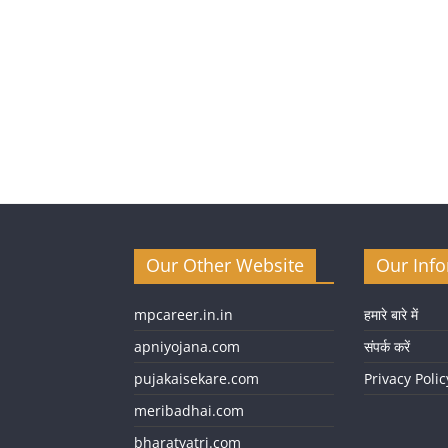
Our Other Website
Our Inf
mpcareer.in.in
हमारे बारे में
apniyojana.com
संपर्क करें
pujakaisekare.com
Privacy Polic
meribadhai.com
bharatyatri.com