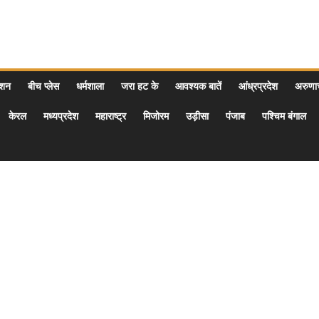
ेशन
बीच प्लेस
धर्मशाला
जरा हट के
आवश्यक बातें
आंध्रप्रदेश
अरुण
केरल
मध्यप्रदेश
महाराष्ट्र
मिजोरम
उड़ीसा
पंजाब
पश्चिम बंगाल