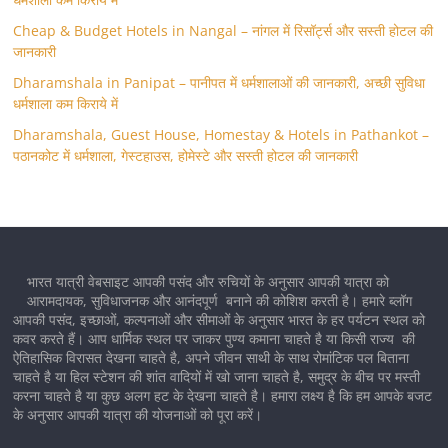
Cheap & Budget Hotels in Nangal – नांगल में रिसॉर्ट्स और सस्ती होटल की
जानकारी
Dharamshala in Panipat – पानीपत में धर्मशालाओं की जानकारी, अच्छी सुविधा
धर्मशाला कम किराये में
Dharamshala, Guest House, Homestay & Hotels in Pathankot –
पठानकोट में धर्मशाला, गेस्टहाउस, होमेस्टे और सस्ती होटल की जानकारी
भारत यात्री वेबसाइट आपकी पसंद और रुचियों के अनुसार आपकी यात्रा को
आरामदायक, सुविधाजनक और आनंदपूर्ण बनाने की कोशिश करती है। हमारे ब्लॉग
आपकी पसंद, इच्छाओं, कल्पनाओं और सीमाओं के अनुसार भारत के हर पर्यटन स्थल को
कवर करते हैं। आप धार्मिक स्थल पर जाकर पुण्य कमाना चाहते है या किसी राज्य की
ऐतिहासिक विरासत देखना चाहते है, अपने जीवन साथी के साथ रोमांटिक पल बिताना
चाहते है या हिल स्टेशन की शांत वादियों में खो जाना चाहते है, समुद्र के बीच पर मस्ती
करना चाहते है या कुछ अलग हट के देखना चाहते है। हमारा लक्ष्य है कि हम आपके बजट
के अनुसार आपकी यात्रा की योजनाओं को पूरा करें।