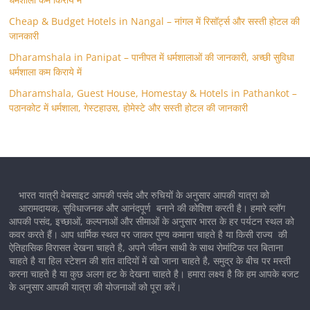
Cheap & Budget Hotels in Nangal – नांगल में रिसॉर्ट्स और सस्ती होटल की
जानकारी
Dharamshala in Panipat – पानीपत में धर्मशालाओं की जानकारी, अच्छी सुविधा
धर्मशाला कम किराये में
Dharamshala, Guest House, Homestay & Hotels in Pathankot –
पठानकोट में धर्मशाला, गेस्टहाउस, होमेस्टे और सस्ती होटल की जानकारी
भारत यात्री वेबसाइट आपकी पसंद और रुचियों के अनुसार आपकी यात्रा को
आरामदायक, सुविधाजनक और आनंदपूर्ण बनाने की कोशिश करती है। हमारे ब्लॉग
आपकी पसंद, इच्छाओं, कल्पनाओं और सीमाओं के अनुसार भारत के हर पर्यटन स्थल को
कवर करते हैं। आप धार्मिक स्थल पर जाकर पुण्य कमाना चाहते है या किसी राज्य की
ऐतिहासिक विरासत देखना चाहते है, अपने जीवन साथी के साथ रोमांटिक पल बिताना
चाहते है या हिल स्टेशन की शांत वादियों में खो जाना चाहते है, समुद्र के बीच पर मस्ती
करना चाहते है या कुछ अलग हट के देखना चाहते है। हमारा लक्ष्य है कि हम आपके बजट
के अनुसार आपकी यात्रा की योजनाओं को पूरा करें।