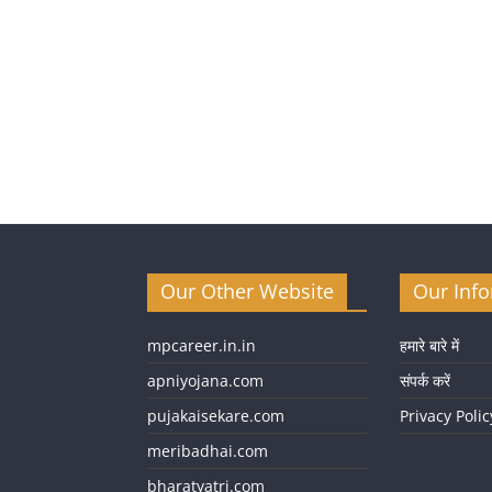
Our Other Website
Our Inf
mpcareer.in.in
हमारे बारे में
apniyojana.com
संपर्क करें
pujakaisekare.com
Privacy Polic
meribadhai.com
bharatyatri.com