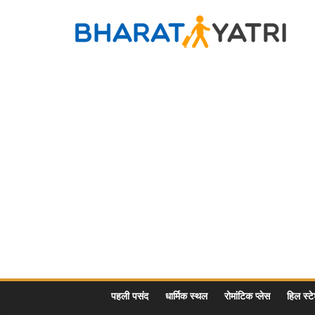
Skip
to
Bharat
content
Yatri
Tourist
Places
&
Travel
/
Tour
Guide
in
Hindi
पहली पसंद
धार्मिक स्थल
रोमांटिक प्लेस
हिल स्ट