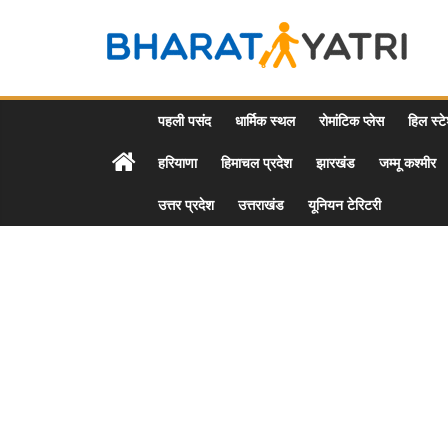
Skip
to
Bharat
content
Yatri
पहली पसंद
धार्मिक स्थल
रोमांटिक प्लेस
हिल स्ट
हरियाणा
हिमाचल प्रदेश
झारखंड
जम्मू कश्मीर
Tourist
Places
उत्तर प्रदेश
उत्तराखंड
यूनियन टेरिटरी
&
Travel
/
Tour
Guide
in
Hindi