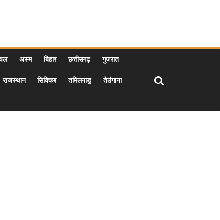
ाचल
असम
बिहार
छत्तीसगढ़
गुजरात
राजस्थान
सिक्किम
तमिलनाडु
तेलंगाना