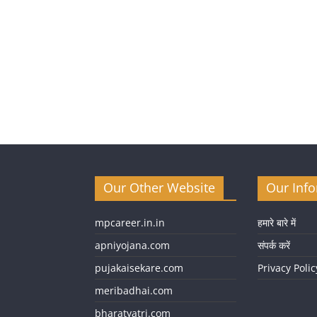
Our Other Website
Our Inf
mpcareer.in.in
हमारे बारे में
apniyojana.com
संपर्क करें
pujakaisekare.com
Privacy Polic
meribadhai.com
bharatyatri.com