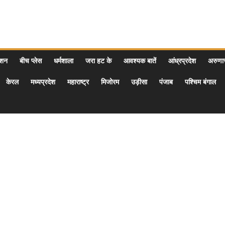
ेशन
बीच प्लेस
धर्मशाला
जरा हट के
आवश्यक बातें
आंध्रप्रदेश
अरुण
केरल
मध्यप्रदेश
महाराष्ट्र
मिजोरम
उड़ीसा
पंजाब
पश्चिम बंगाल