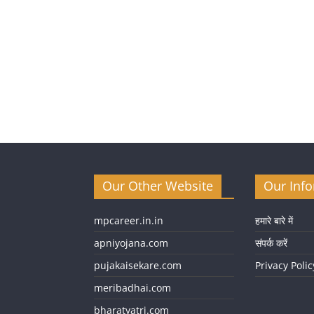
Our Other Website
Our Inf
mpcareer.in.in
हमारे बारे में
apniyojana.com
संपर्क करें
pujakaisekare.com
Privacy Polic
meribadhai.com
bharatyatri.com