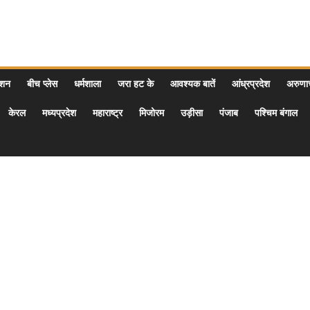
ेशन
बीच प्लेस
धर्मशाला
जरा हट के
आवश्यक बातें
आंध्रप्रदेश
अरुण
केरल
मध्यप्रदेश
महाराष्ट्र
मिजोरम
उड़ीसा
पंजाब
पश्चिम बंगाल