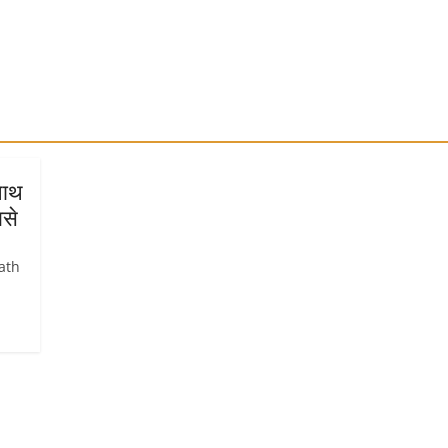
नाथ
बसे
ath