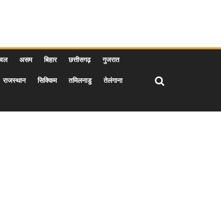
ाचल
असम
बिहार
छत्तीसगढ़
गुजरात
राजस्थान
सिक्किम
तमिलनाडु
तेलंगाना