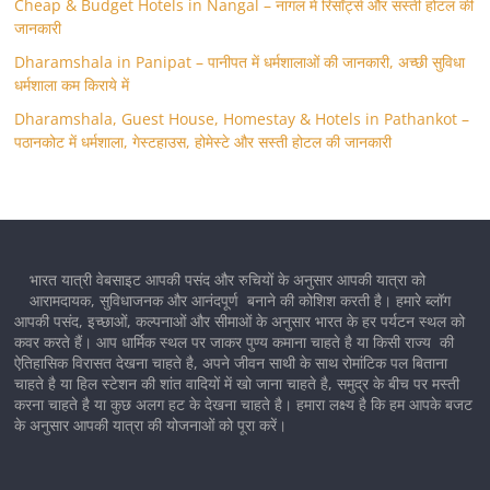
Cheap & Budget Hotels in Nangal – नांगल में रिसॉर्ट्स और सस्ती होटल की
जानकारी
Dharamshala in Panipat – पानीपत में धर्मशालाओं की जानकारी, अच्छी सुविधा
धर्मशाला कम किराये में
Dharamshala, Guest House, Homestay & Hotels in Pathankot –
पठानकोट में धर्मशाला, गेस्टहाउस, होमेस्टे और सस्ती होटल की जानकारी
भारत यात्री वेबसाइट आपकी पसंद और रुचियों के अनुसार आपकी यात्रा को
आरामदायक, सुविधाजनक और आनंदपूर्ण बनाने की कोशिश करती है। हमारे ब्लॉग
आपकी पसंद, इच्छाओं, कल्पनाओं और सीमाओं के अनुसार भारत के हर पर्यटन स्थल को
कवर करते हैं। आप धार्मिक स्थल पर जाकर पुण्य कमाना चाहते है या किसी राज्य की
ऐतिहासिक विरासत देखना चाहते है, अपने जीवन साथी के साथ रोमांटिक पल बिताना
चाहते है या हिल स्टेशन की शांत वादियों में खो जाना चाहते है, समुद्र के बीच पर मस्ती
करना चाहते है या कुछ अलग हट के देखना चाहते है। हमारा लक्ष्य है कि हम आपके बजट
के अनुसार आपकी यात्रा की योजनाओं को पूरा करें।