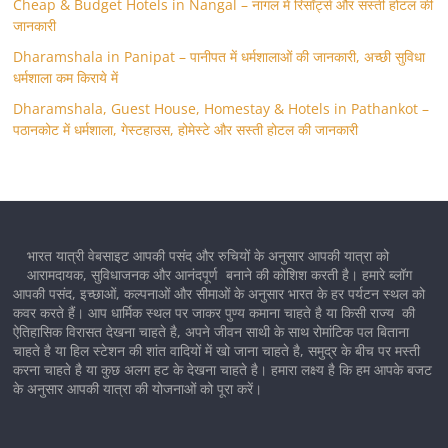
Cheap & Budget Hotels in Nangal – नांगल में रिसॉर्ट्स और सस्ती होटल की
जानकारी
Dharamshala in Panipat – पानीपत में धर्मशालाओं की जानकारी, अच्छी सुविधा
धर्मशाला कम किराये में
Dharamshala, Guest House, Homestay & Hotels in Pathankot –
पठानकोट में धर्मशाला, गेस्टहाउस, होमेस्टे और सस्ती होटल की जानकारी
भारत यात्री वेबसाइट आपकी पसंद और रुचियों के अनुसार आपकी यात्रा को
आरामदायक, सुविधाजनक और आनंदपूर्ण बनाने की कोशिश करती है। हमारे ब्लॉग
आपकी पसंद, इच्छाओं, कल्पनाओं और सीमाओं के अनुसार भारत के हर पर्यटन स्थल को
कवर करते हैं। आप धार्मिक स्थल पर जाकर पुण्य कमाना चाहते है या किसी राज्य की
ऐतिहासिक विरासत देखना चाहते है, अपने जीवन साथी के साथ रोमांटिक पल बिताना
चाहते है या हिल स्टेशन की शांत वादियों में खो जाना चाहते है, समुद्र के बीच पर मस्ती
करना चाहते है या कुछ अलग हट के देखना चाहते है। हमारा लक्ष्य है कि हम आपके बजट
के अनुसार आपकी यात्रा की योजनाओं को पूरा करें।