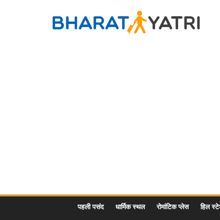
Skip
to
Bharat
content
Yatri
Tourist
Places
&
Travel
/
Tour
Guide
in
Hindi
पहली पसंद
धार्मिक स्थल
रोमांटिक प्लेस
हिल स्ट