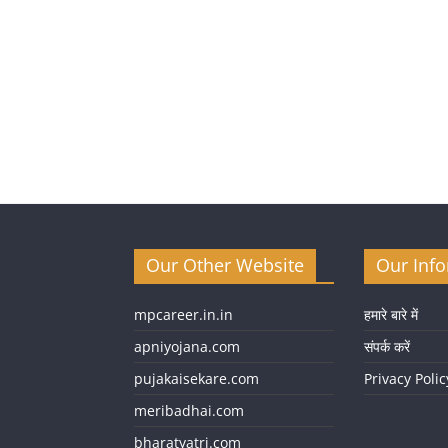
Our Other Website
Our Inf
mpcareer.in.in
हमारे बारे में
apniyojana.com
संपर्क करें
pujakaisekare.com
Privacy Polic
meribadhai.com
bharatyatri.com