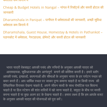
Cheap & Budget Hotels in Nangal – नांगल में रिसॉर्ट्स और सस्ती होटल की
जानकारी
Dharamshala in Panipat – पानीपत में धर्मशालाओं की जानकारी, अच्छी सुविधा
धर्मशाला कम किराये में
Dharamshala, Guest House, Homestay & Hotels in Pathankot –
पठानकोट में धर्मशाला, गेस्टहाउस, होमेस्टे और सस्ती होटल की जानकारी
भारत यात्री वेबसाइट आपकी पसंद और रुचियों के अनुसार आपकी यात्रा को
आरामदायक, सुविधाजनक और आनंदपूर्ण बनाने की कोशिश करती है। हमारे ब्लॉग
आपकी पसंद, इच्छाओं, कल्पनाओं और सीमाओं के अनुसार भारत के हर पर्यटन स्थल को
कवर करते हैं। आप धार्मिक स्थल पर जाकर पुण्य कमाना चाहते है या किसी राज्य की
ऐतिहासिक विरासत देखना चाहते है, अपने जीवन साथी के साथ रोमांटिक पल बिताना
चाहते है या हिल स्टेशन की शांत वादियों में खो जाना चाहते है, समुद्र के बीच पर मस्ती
करना चाहते है या कुछ अलग हट के देखना चाहते है। हमारा लक्ष्य है कि हम आपके बजट
के अनुसार आपकी यात्रा की योजनाओं को पूरा करें।