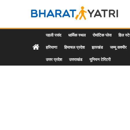
Skip
to
Bharat
content
Yatri
पहली पसंद
धार्मिक स्थल
रोमांटिक प्लेस
हिल स्ट
हरियाणा
हिमाचल प्रदेश
झारखंड
जम्मू कश्मीर
Tourist
Places
उत्तर प्रदेश
उत्तराखंड
यूनियन टेरिटरी
&
Travel
/
Tour
Guide
in
Hindi