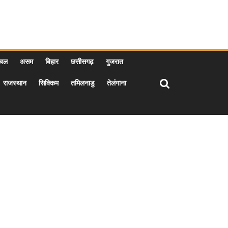
ाचल
असम
बिहार
छत्तीसगढ़
गुजरात
राजस्थान
सिक्किम
तमिलनाडु
तेलंगाना