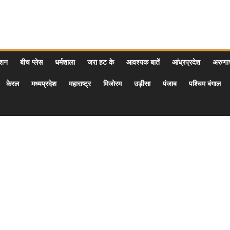
ेशन
बीच प्लेस
धर्मशाला
जरा हट के
आवश्यक बातें
आंध्रप्रदेश
अरुण
केरल
मध्यप्रदेश
महाराष्ट्र
मिजोरम
उड़ीसा
पंजाब
पश्चिम बंगाल