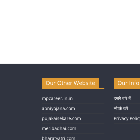
Our Other Website
Our Inf
mpcareer.in.in
हमारे बारे में
apniyojana.com
संपर्क करें
pujakaisekare.com
Privacy Polic
meribadhai.com
bharatyatri.com