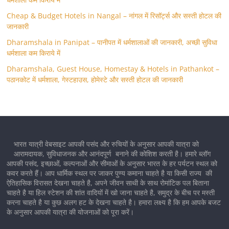
Cheap & Budget Hotels in Nangal – नांगल में रिसॉर्ट्स और सस्ती होटल की
जानकारी
Dharamshala in Panipat – पानीपत में धर्मशालाओं की जानकारी, अच्छी सुविधा
धर्मशाला कम किराये में
Dharamshala, Guest House, Homestay & Hotels in Pathankot –
पठानकोट में धर्मशाला, गेस्टहाउस, होमेस्टे और सस्ती होटल की जानकारी
भारत यात्री वेबसाइट आपकी पसंद और रुचियों के अनुसार आपकी यात्रा को
आरामदायक, सुविधाजनक और आनंदपूर्ण बनाने की कोशिश करती है। हमारे ब्लॉग
आपकी पसंद, इच्छाओं, कल्पनाओं और सीमाओं के अनुसार भारत के हर पर्यटन स्थल को
कवर करते हैं। आप धार्मिक स्थल पर जाकर पुण्य कमाना चाहते है या किसी राज्य की
ऐतिहासिक विरासत देखना चाहते है, अपने जीवन साथी के साथ रोमांटिक पल बिताना
चाहते है या हिल स्टेशन की शांत वादियों में खो जाना चाहते है, समुद्र के बीच पर मस्ती
करना चाहते है या कुछ अलग हट के देखना चाहते है। हमारा लक्ष्य है कि हम आपके बजट
के अनुसार आपकी यात्रा की योजनाओं को पूरा करें।