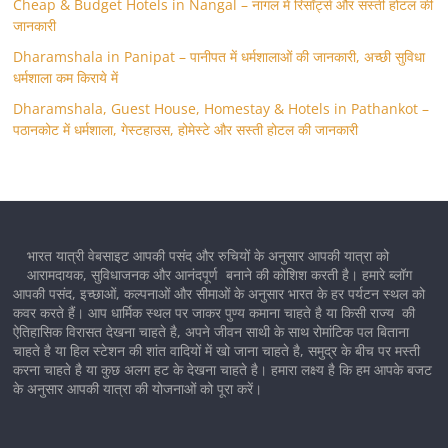
Cheap & Budget Hotels in Nangal – नांगल में रिसॉर्ट्स और सस्ती होटल की
जानकारी
Dharamshala in Panipat – पानीपत में धर्मशालाओं की जानकारी, अच्छी सुविधा
धर्मशाला कम किराये में
Dharamshala, Guest House, Homestay & Hotels in Pathankot –
पठानकोट में धर्मशाला, गेस्टहाउस, होमेस्टे और सस्ती होटल की जानकारी
भारत यात्री वेबसाइट आपकी पसंद और रुचियों के अनुसार आपकी यात्रा को
आरामदायक, सुविधाजनक और आनंदपूर्ण बनाने की कोशिश करती है। हमारे ब्लॉग
आपकी पसंद, इच्छाओं, कल्पनाओं और सीमाओं के अनुसार भारत के हर पर्यटन स्थल को
कवर करते हैं। आप धार्मिक स्थल पर जाकर पुण्य कमाना चाहते है या किसी राज्य की
ऐतिहासिक विरासत देखना चाहते है, अपने जीवन साथी के साथ रोमांटिक पल बिताना
चाहते है या हिल स्टेशन की शांत वादियों में खो जाना चाहते है, समुद्र के बीच पर मस्ती
करना चाहते है या कुछ अलग हट के देखना चाहते है। हमारा लक्ष्य है कि हम आपके बजट
के अनुसार आपकी यात्रा की योजनाओं को पूरा करें।