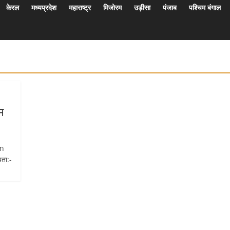
केरल
मध्यप्रदेश
महाराष्ट्र
मिजोरम
उड़ीसा
पंजाब
पश्चिम बंगाल
म
in
ता:-