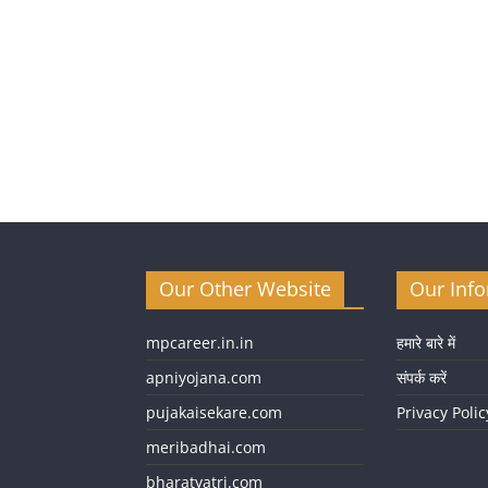
Our Other Website
Our Inf
mpcareer.in.in
हमारे बारे में
apniyojana.com
संपर्क करें
pujakaisekare.com
Privacy Polic
meribadhai.com
bharatyatri.com