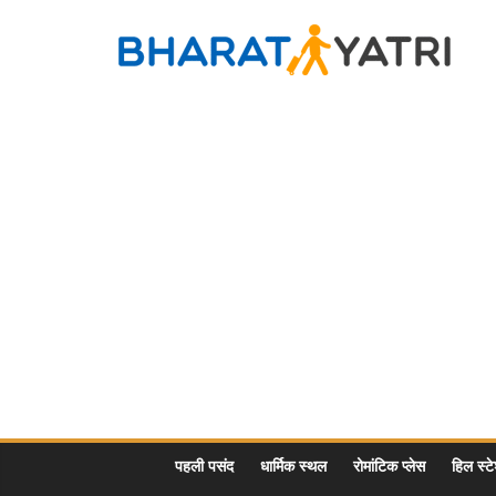
Skip
to
Bharat
content
Yatri
Tourist
Places
&
Travel
/
Tour
Guide
in
Hindi
पहली पसंद
धार्मिक स्थल
रोमांटिक प्लेस
हिल स्ट