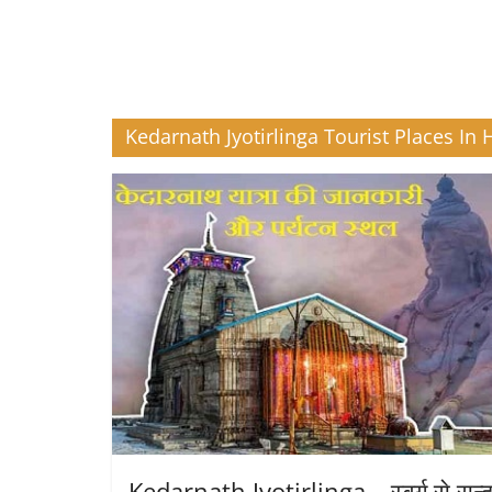
Kedarnath Jyotirlinga Tourist Places In 
Kedarnath Jyotirlinga – स्वर्ग से सुन्