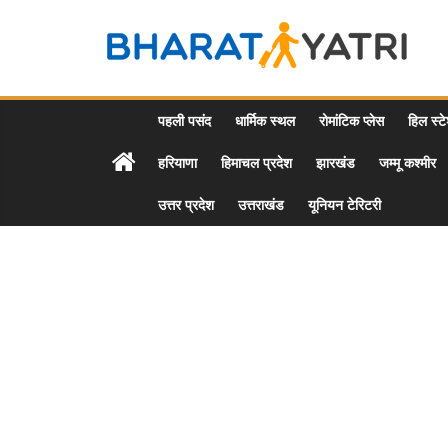
Skip
to
Bharat
content
Yatri
पहली पसंद
धार्मिक स्थल
रोमांटिक प्लेस
हिल स्ट
हरियाणा
हिमाचल प्रदेश
झारखंड
जम्मू कश्मीर
Tourist
Places
उत्तर प्रदेश
उत्तराखंड
यूनियन टेरिटरी
&
Travel
/
Tour
Guide
in
Hindi