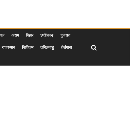
ाचल
असम
बिहार
छत्तीसगढ़
गुजरात
राजस्थान
सिक्किम
तमिलनाडु
तेलंगाना