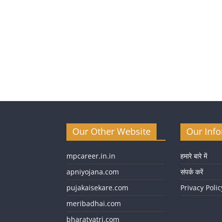
Our Other Website
Our Inf
mpcareer.in.in
हमारे बारे में
apniyojana.com
संपर्क करें
pujakaisekare.com
Privacy Polic
meribadhai.com
bharatyatri.com