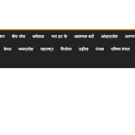
ेशन
बीच प्लेस
धर्मशाला
जरा हट के
आवश्यक बातें
आंध्रप्रदेश
अरुण
केरल
मध्यप्रदेश
महाराष्ट्र
मिजोरम
उड़ीसा
पंजाब
पश्चिम बंगाल