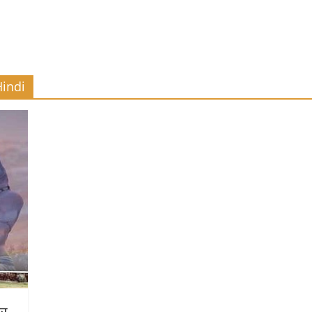
Hindi
दर