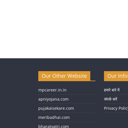
Our Other Website
Our Inf
mpcareer.in.in
हमारे बारे में
apniyojana.com
संपर्क करें
pujakaisekare.com
Privacy Polic
meribadhai.com
bharatyatri.com