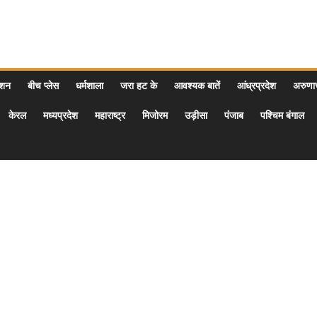
ेशन
बीच प्लेस
धर्मशाला
जरा हट के
आवश्यक बातें
आंध्रप्रदेश
अरुण
केरल
मध्यप्रदेश
महाराष्ट्र
मिजोरम
उड़ीसा
पंजाब
पश्चिम बंगाल