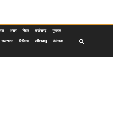
ाचल
असम
बिहार
छत्तीसगढ़
गुजरात
राजस्थान
सिक्किम
तमिलनाडु
तेलंगाना