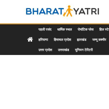
Skip
to
Bharat
content
Yatri
पहली पसंद
धार्मिक स्थल
रोमांटिक प्लेस
हिल स्ट
हरियाणा
हिमाचल प्रदेश
झारखंड
जम्मू कश्मीर
Tourist
Places
उत्तर प्रदेश
उत्तराखंड
यूनियन टेरिटरी
&
Travel
/
Tour
Guide
in
Hindi