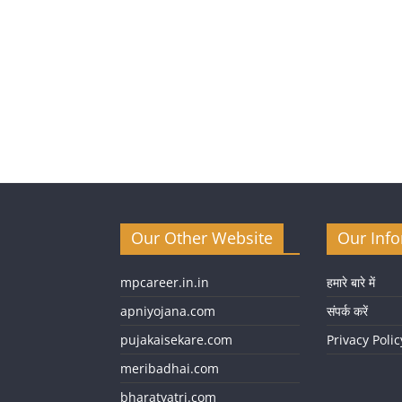
Our Other Website
Our Inf
mpcareer.in.in
हमारे बारे में
apniyojana.com
संपर्क करें
pujakaisekare.com
Privacy Polic
meribadhai.com
bharatyatri.com