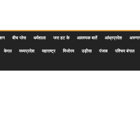
ेशन
बीच प्लेस
धर्मशाला
जरा हट के
आवश्यक बातें
आंध्रप्रदेश
अरुण
केरल
मध्यप्रदेश
महाराष्ट्र
मिजोरम
उड़ीसा
पंजाब
पश्चिम बंगाल