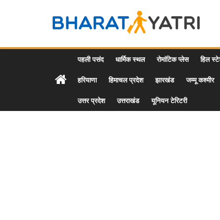
Skip
to
Bharat
content
Yatri
पहली पसंद
धार्मिक स्थल
रोमांटिक प्लेस
हिल स्ट
हरियाणा
हिमाचल प्रदेश
झारखंड
जम्मू कश्मीर
Tourist
Places
उत्तर प्रदेश
उत्तराखंड
यूनियन टेरिटरी
&
Travel
/
Tour
Guide
in
Hindi