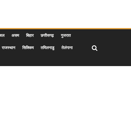
ाचल
असम
बिहार
छत्तीसगढ़
गुजरात
राजस्थान
सिक्किम
तमिलनाडु
तेलंगाना