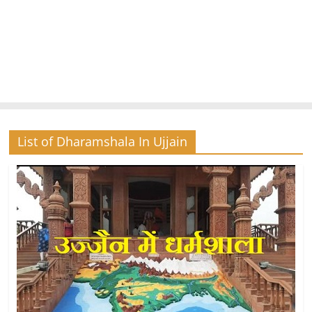
List of Dharamshala In Ujjain