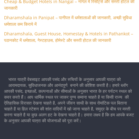
Cheap & Budget Hotels in Nangal – नांगल में रिसॉर्ट्स और सस्ती होटल की
जानकारी
Dharamshala in Panipat – पानीपत में धर्मशालाओं की जानकारी, अच्छी सुविधा
धर्मशाला कम किराये में
Dharamshala, Guest House, Homestay & Hotels in Pathankot –
पठानकोट में धर्मशाला, गेस्टहाउस, होमेस्टे और सस्ती होटल की जानकारी
भारत यात्री वेबसाइट आपकी पसंद और रुचियों के अनुसार आपकी यात्रा को
आरामदायक, सुविधाजनक और आनंदपूर्ण बनाने की कोशिश करती है। हमारे ब्लॉग
आपकी पसंद, इच्छाओं, कल्पनाओं और सीमाओं के अनुसार भारत के हर पर्यटन स्थल को
कवर करते हैं। आप धार्मिक स्थल पर जाकर पुण्य कमाना चाहते है या किसी राज्य की
ऐतिहासिक विरासत देखना चाहते है, अपने जीवन साथी के साथ रोमांटिक पल बिताना
चाहते है या हिल स्टेशन की शांत वादियों में खो जाना चाहते है, समुद्र के बीच पर मस्ती
करना चाहते है या कुछ अलग हट के देखना चाहते है। हमारा लक्ष्य है कि हम आपके बजट
के अनुसार आपकी यात्रा की योजनाओं को पूरा करें।