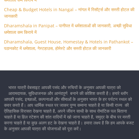
Cheap & Budget Hotels in Nangal – नांगल में रिसॉर्ट्स और सस्ती होटल की
जानकारी
Dharamshala in Panipat – पानीपत में धर्मशालाओं की जानकारी, अच्छी सुविधा
धर्मशाला कम किराये में
Dharamshala, Guest House, Homestay & Hotels in Pathankot –
पठानकोट में धर्मशाला, गेस्टहाउस, होमेस्टे और सस्ती होटल की जानकारी
भारत यात्री वेबसाइट आपकी पसंद और रुचियों के अनुसार आपकी यात्रा को
आरामदायक, सुविधाजनक और आनंदपूर्ण बनाने की कोशिश करती है। हमारे ब्लॉग
आपकी पसंद, इच्छाओं, कल्पनाओं और सीमाओं के अनुसार भारत के हर पर्यटन स्थल को
कवर करते हैं। आप धार्मिक स्थल पर जाकर पुण्य कमाना चाहते है या किसी राज्य की
ऐतिहासिक विरासत देखना चाहते है, अपने जीवन साथी के साथ रोमांटिक पल बिताना
चाहते है या हिल स्टेशन की शांत वादियों में खो जाना चाहते है, समुद्र के बीच पर मस्ती
करना चाहते है या कुछ अलग हट के देखना चाहते है। हमारा लक्ष्य है कि हम आपके बजट
के अनुसार आपकी यात्रा की योजनाओं को पूरा करें।