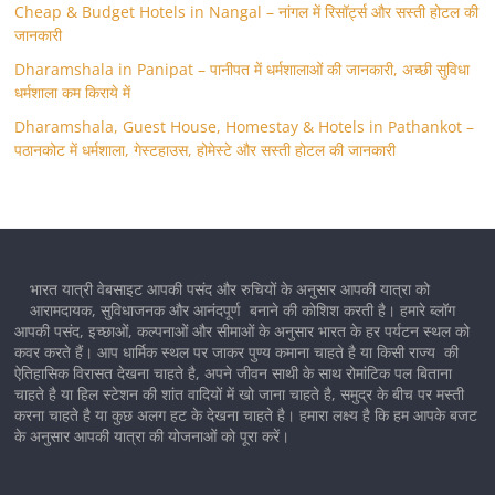
Cheap & Budget Hotels in Nangal – नांगल में रिसॉर्ट्स और सस्ती होटल की
जानकारी
Dharamshala in Panipat – पानीपत में धर्मशालाओं की जानकारी, अच्छी सुविधा
धर्मशाला कम किराये में
Dharamshala, Guest House, Homestay & Hotels in Pathankot –
पठानकोट में धर्मशाला, गेस्टहाउस, होमेस्टे और सस्ती होटल की जानकारी
भारत यात्री वेबसाइट आपकी पसंद और रुचियों के अनुसार आपकी यात्रा को
आरामदायक, सुविधाजनक और आनंदपूर्ण बनाने की कोशिश करती है। हमारे ब्लॉग
आपकी पसंद, इच्छाओं, कल्पनाओं और सीमाओं के अनुसार भारत के हर पर्यटन स्थल को
कवर करते हैं। आप धार्मिक स्थल पर जाकर पुण्य कमाना चाहते है या किसी राज्य की
ऐतिहासिक विरासत देखना चाहते है, अपने जीवन साथी के साथ रोमांटिक पल बिताना
चाहते है या हिल स्टेशन की शांत वादियों में खो जाना चाहते है, समुद्र के बीच पर मस्ती
करना चाहते है या कुछ अलग हट के देखना चाहते है। हमारा लक्ष्य है कि हम आपके बजट
के अनुसार आपकी यात्रा की योजनाओं को पूरा करें।