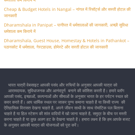
Cheap & Budget Hotels in Nangal – नांगल में रिसॉर्ट्स और सस्ती होटल की
जानकारी
Dharamshala in Panipat – पानीपत में धर्मशालाओं की जानकारी, अच्छी सुविधा
धर्मशाला कम किराये में
Dharamshala, Guest House, Homestay & Hotels in Pathankot –
पठानकोट में धर्मशाला, गेस्टहाउस, होमेस्टे और सस्ती होटल की जानकारी
भारत यात्री वेबसाइट आपकी पसंद और रुचियों के अनुसार आपकी यात्रा को
आरामदायक, सुविधाजनक और आनंदपूर्ण बनाने की कोशिश करती है। हमारे ब्लॉग
आपकी पसंद, इच्छाओं, कल्पनाओं और सीमाओं के अनुसार भारत के हर पर्यटन स्थल को
कवर करते हैं। आप धार्मिक स्थल पर जाकर पुण्य कमाना चाहते है या किसी राज्य की
ऐतिहासिक विरासत देखना चाहते है, अपने जीवन साथी के साथ रोमांटिक पल बिताना
चाहते है या हिल स्टेशन की शांत वादियों में खो जाना चाहते है, समुद्र के बीच पर मस्ती
करना चाहते है या कुछ अलग हट के देखना चाहते है। हमारा लक्ष्य है कि हम आपके बजट
के अनुसार आपकी यात्रा की योजनाओं को पूरा करें।