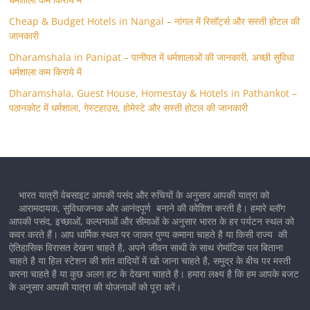
Cheap & Budget Hotels in Nangal – नांगल में रिसॉर्ट्स और सस्ती होटल की
जानकारी
Dharamshala in Panipat – पानीपत में धर्मशालाओं की जानकारी, अच्छी सुविधा
धर्मशाला कम किराये में
Dharamshala, Guest House, Homestay & Hotels in Pathankot –
पठानकोट में धर्मशाला, गेस्टहाउस, होमेस्टे और सस्ती होटल की जानकारी
भारत यात्री वेबसाइट आपकी पसंद और रुचियों के अनुसार आपकी यात्रा को
आरामदायक, सुविधाजनक और आनंदपूर्ण बनाने की कोशिश करती है। हमारे ब्लॉग
आपकी पसंद, इच्छाओं, कल्पनाओं और सीमाओं के अनुसार भारत के हर पर्यटन स्थल को
कवर करते हैं। आप धार्मिक स्थल पर जाकर पुण्य कमाना चाहते है या किसी राज्य की
ऐतिहासिक विरासत देखना चाहते है, अपने जीवन साथी के साथ रोमांटिक पल बिताना
चाहते है या हिल स्टेशन की शांत वादियों में खो जाना चाहते है, समुद्र के बीच पर मस्ती
करना चाहते है या कुछ अलग हट के देखना चाहते है। हमारा लक्ष्य है कि हम आपके बजट
के अनुसार आपकी यात्रा की योजनाओं को पूरा करें।