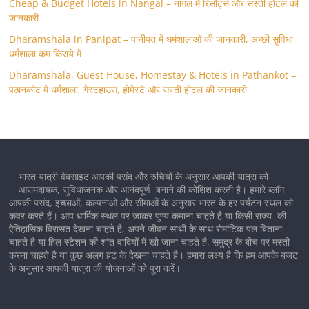
Cheap & Budget Hotels in Nangal – नांगल में रिसॉर्ट्स और सस्ती होटल की
जानकारी
Dharamshala in Panipat – पानीपत में धर्मशालाओं की जानकारी, अच्छी सुविधा
धर्मशाला कम किराये में
Dharamshala, Guest House, Homestay & Hotels in Pathankot –
पठानकोट में धर्मशाला, गेस्टहाउस, होमेस्टे और सस्ती होटल की जानकारी
भारत यात्री वेबसाइट आपकी पसंद और रुचियों के अनुसार आपकी यात्रा को
आरामदायक, सुविधाजनक और आनंदपूर्ण बनाने की कोशिश करती है। हमारे ब्लॉग
आपकी पसंद, इच्छाओं, कल्पनाओं और सीमाओं के अनुसार भारत के हर पर्यटन स्थल को
कवर करते हैं। आप धार्मिक स्थल पर जाकर पुण्य कमाना चाहते है या किसी राज्य की
ऐतिहासिक विरासत देखना चाहते है, अपने जीवन साथी के साथ रोमांटिक पल बिताना
चाहते है या हिल स्टेशन की शांत वादियों में खो जाना चाहते है, समुद्र के बीच पर मस्ती
करना चाहते है या कुछ अलग हट के देखना चाहते है। हमारा लक्ष्य है कि हम आपके बजट
के अनुसार आपकी यात्रा की योजनाओं को पूरा करें।