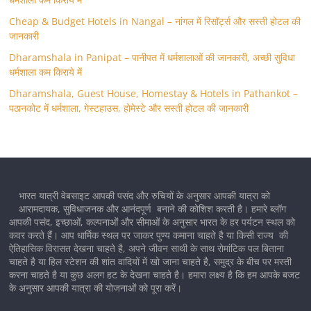
Cheap & Budget Hotels in Nangal – नांगल में रिसॉर्ट्स और सस्ती होटल की
जानकारी
Dharamshala in Panipat – पानीपत में धर्मशालाओं की जानकारी, अच्छी सुविधा
धर्मशाला कम किराये में
Dharamshala, Guest House, Homestay & Hotels in Pathankot –
पठानकोट में धर्मशाला, गेस्टहाउस, होमेस्टे और सस्ती होटल की जानकारी
भारत यात्री वेबसाइट आपकी पसंद और रुचियों के अनुसार आपकी यात्रा को
आरामदायक, सुविधाजनक और आनंदपूर्ण बनाने की कोशिश करती है। हमारे ब्लॉग
आपकी पसंद, इच्छाओं, कल्पनाओं और सीमाओं के अनुसार भारत के हर पर्यटन स्थल को
कवर करते हैं। आप धार्मिक स्थल पर जाकर पुण्य कमाना चाहते है या किसी राज्य की
ऐतिहासिक विरासत देखना चाहते है, अपने जीवन साथी के साथ रोमांटिक पल बिताना
चाहते है या हिल स्टेशन की शांत वादियों में खो जाना चाहते है, समुद्र के बीच पर मस्ती
करना चाहते है या कुछ अलग हट के देखना चाहते है। हमारा लक्ष्य है कि हम आपके बजट
के अनुसार आपकी यात्रा की योजनाओं को पूरा करें।