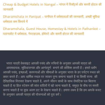
Cheap & Budget Hotels in Nangal – नांगल में रिसॉर्ट्स और सस्ती होटल की
जानकारी
Dharamshala in Panipat – पानीपत में धर्मशालाओं की जानकारी, अच्छी सुविधा
धर्मशाला कम किराये में
Dharamshala, Guest House, Homestay & Hotels in Pathankot –
पठानकोट में धर्मशाला, गेस्टहाउस, होमेस्टे और सस्ती होटल की जानकारी
भारत यात्री वेबसाइट आपकी पसंद और रुचियों के अनुसार आपकी यात्रा को
आरामदायक, सुविधाजनक और आनंदपूर्ण बनाने की कोशिश करती है। हमारे ब्लॉग
आपकी पसंद, इच्छाओं, कल्पनाओं और सीमाओं के अनुसार भारत के हर पर्यटन स्थल को
कवर करते हैं। आप धार्मिक स्थल पर जाकर पुण्य कमाना चाहते है या किसी राज्य की
ऐतिहासिक विरासत देखना चाहते है, अपने जीवन साथी के साथ रोमांटिक पल बिताना
चाहते है या हिल स्टेशन की शांत वादियों में खो जाना चाहते है, समुद्र के बीच पर मस्ती
करना चाहते है या कुछ अलग हट के देखना चाहते है। हमारा लक्ष्य है कि हम आपके बजट
के अनुसार आपकी यात्रा की योजनाओं को पूरा करें।