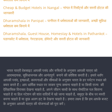
Cheap & Budget Hotels in Nangal – नांगल में रिसॉर्ट्स और सस्ती होटल की
जानकारी
Dharamshala in Panipat – पानीपत में धर्मशालाओं की जानकारी, अच्छी सुविधा
धर्मशाला कम किराये में
Dharamshala, Guest House, Homestay & Hotels in Pathankot –
पठानकोट में धर्मशाला, गेस्टहाउस, होमेस्टे और सस्ती होटल की जानकारी
भारत यात्री वेबसाइट आपकी पसंद और रुचियों के अनुसार आपकी यात्रा को
आरामदायक, सुविधाजनक और आनंदपूर्ण बनाने की कोशिश करती है। हमारे ब्लॉग
आपकी पसंद, इच्छाओं, कल्पनाओं और सीमाओं के अनुसार भारत के हर पर्यटन स्थल को
कवर करते हैं। आप धार्मिक स्थल पर जाकर पुण्य कमाना चाहते है या किसी राज्य की
ऐतिहासिक विरासत देखना चाहते है, अपने जीवन साथी के साथ रोमांटिक पल बिताना
चाहते है या हिल स्टेशन की शांत वादियों में खो जाना चाहते है, समुद्र के बीच पर मस्ती
करना चाहते है या कुछ अलग हट के देखना चाहते है। हमारा लक्ष्य है कि हम आपके बजट
के अनुसार आपकी यात्रा की योजनाओं को पूरा करें।