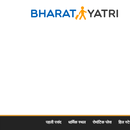
Skip
to
Bharat
content
Yatri
Tourist
Places
&
Travel
/
Tour
Guide
in
Hindi
पहली पसंद
धार्मिक स्थल
रोमांटिक प्लेस
हिल स्ट