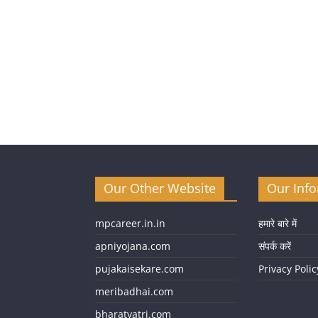
Our Other Website
Our Inf
mpcareer.in.in
हमारे बारे में
apniyojana.com
संपर्क करें
pujakaisekare.com
Privacy Polic
meribadhai.com
bharatyatri.com