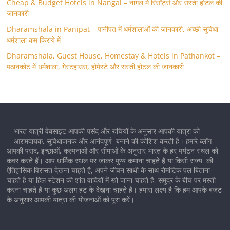
Cheap & Budget Hotels in Nangal – नांगल में रिसॉर्ट्स और सस्ती होटल की
जानकारी
Dharamshala in Panipat – पानीपत में धर्मशालाओं की जानकारी, अच्छी सुविधा
धर्मशाला कम किराये में
Dharamshala, Guest House, Homestay & Hotels in Pathankot –
पठानकोट में धर्मशाला, गेस्टहाउस, होमेस्टे और सस्ती होटल की जानकारी
भारत यात्री वेबसाइट आपकी पसंद और रुचियों के अनुसार आपकी यात्रा को
आरामदायक, सुविधाजनक और आनंदपूर्ण बनाने की कोशिश करती है। हमारे ब्लॉग
आपकी पसंद, इच्छाओं, कल्पनाओं और सीमाओं के अनुसार भारत के हर पर्यटन स्थल को
कवर करते हैं। आप धार्मिक स्थल पर जाकर पुण्य कमाना चाहते है या किसी राज्य की
ऐतिहासिक विरासत देखना चाहते है, अपने जीवन साथी के साथ रोमांटिक पल बिताना
चाहते है या हिल स्टेशन की शांत वादियों में खो जाना चाहते है, समुद्र के बीच पर मस्ती
करना चाहते है या कुछ अलग हट के देखना चाहते है। हमारा लक्ष्य है कि हम आपके बजट
के अनुसार आपकी यात्रा की योजनाओं को पूरा करें।