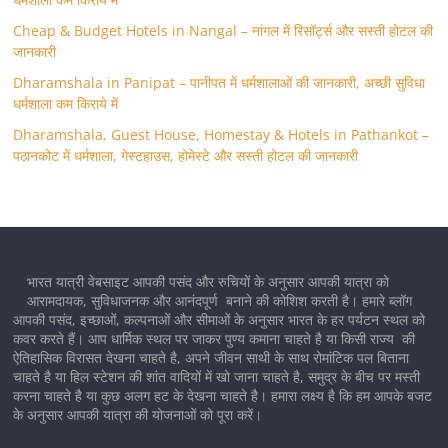
Cheap & Budget Hotels in Nangal – नांगल में रिसॉर्ट्स और सस्ती होटल की
जानकारी
Dharamshala in Panipat – पानीपत में धर्मशालाओं की जानकारी, अच्छी सुविधा
धर्मशाला कम किराये में
Dharamshala, Guest House, Homestay & Hotels in Pathankot –
पठानकोट में धर्मशाला, गेस्टहाउस, होमेस्टे और सस्ती होटल की जानकारी
भारत यात्री वेबसाइट आपकी पसंद और रुचियों के अनुसार आपकी यात्रा को
आरामदायक, सुविधाजनक और आनंदपूर्ण बनाने की कोशिश करती है। हमारे ब्लॉग
आपकी पसंद, इच्छाओं, कल्पनाओं और सीमाओं के अनुसार भारत के हर पर्यटन स्थल को
कवर करते हैं। आप धार्मिक स्थल पर जाकर पुण्य कमाना चाहते है या किसी राज्य की
ऐतिहासिक विरासत देखना चाहते है, अपने जीवन साथी के साथ रोमांटिक पल बिताना
चाहते है या हिल स्टेशन की शांत वादियों में खो जाना चाहते है, समुद्र के बीच पर मस्ती
करना चाहते है या कुछ अलग हट के देखना चाहते है। हमारा लक्ष्य है कि हम आपके बजट
के अनुसार आपकी यात्रा की योजनाओं को पूरा करें।