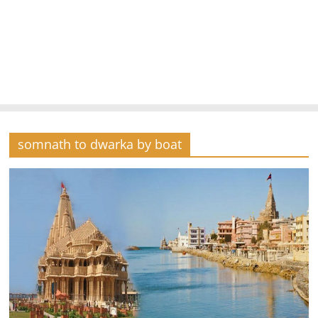
somnath to dwarka by boat