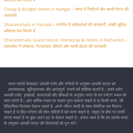
Cheap & Budget Hotels in Nangal – नांगल में रिसॉर्ट्स और सस्ती होटल की
जानकारी
Dharamshala in Panipat – पानीपत में धर्मशालाओं की जानकारी, अच्छी सुविधा
धर्मशाला कम किराये में
Dharamshala, Guest House, Homestay & Hotels in Pathankot –
पठानकोट में धर्मशाला, गेस्टहाउस, होमेस्टे और सस्ती होटल की जानकारी
भारत यात्री वेबसाइट आपकी पसंद और रुचियों के अनुसार आपकी यात्रा को
आरामदायक, सुविधाजनक और आनंदपूर्ण बनाने की कोशिश करती है। हमारे ब्लॉग
आपकी पसंद, इच्छाओं, कल्पनाओं और सीमाओं के अनुसार भारत के हर पर्यटन स्थल को
कवर करते हैं। आप धार्मिक स्थल पर जाकर पुण्य कमाना चाहते है या किसी राज्य की
ऐतिहासिक विरासत देखना चाहते है, अपने जीवन साथी के साथ रोमांटिक पल बिताना
चाहते है या हिल स्टेशन की शांत वादियों में खो जाना चाहते है, समुद्र के बीच पर मस्ती
करना चाहते है या कुछ अलग हट के देखना चाहते है। हमारा लक्ष्य है कि हम आपके बजट
के अनुसार आपकी यात्रा की योजनाओं को पूरा करें।