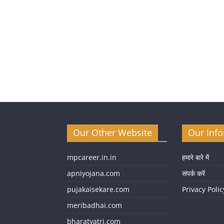
Our Other Website
Our Inf
mpcareer.in.in
हमारे बारे में
apniyojana.com
संपर्क करें
pujakaisekare.com
Privacy Polic
meribadhai.com
bharatyatri.com