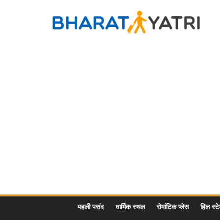
Skip
to
Bharat
content
Yatri
Tourist
Places
&
Travel
/
Tour
Guide
in
Hindi
पहली पसंद
धार्मिक स्थल
रोमांटिक प्लेस
हिल स्ट