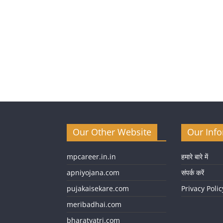
Our Other Website
Our Inf
mpcareer.in.in
हमारे बारे में
apniyojana.com
संपर्क करें
pujakaisekare.com
Privacy Polic
meribadhai.com
bharatyatri.com