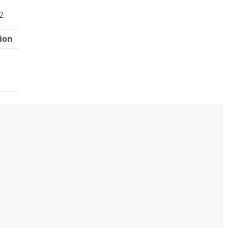
02
ion