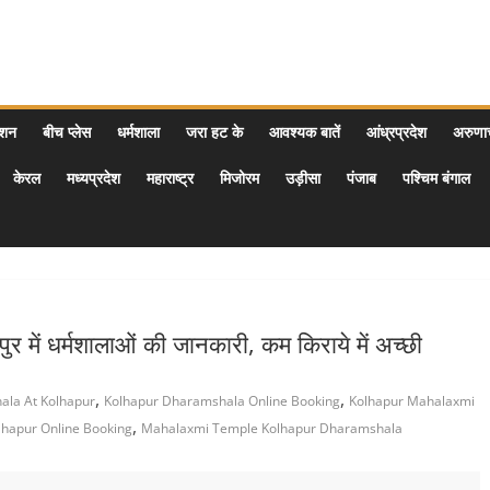
ेशन
बीच प्लेस
धर्मशाला
जरा हट के
आवश्यक बातें
आंध्रप्रदेश
अरुण
केरल
मध्यप्रदेश
महाराष्ट्र
मिजोरम
उड़ीसा
पंजाब
पश्चिम बंगाल
ें धर्मशालाओं की जानकारी, कम किराये में अच्छी
,
,
la At Kolhapur
Kolhapur Dharamshala Online Booking
Kolhapur Mahalaxmi
,
hapur Online Booking
Mahalaxmi Temple Kolhapur Dharamshala