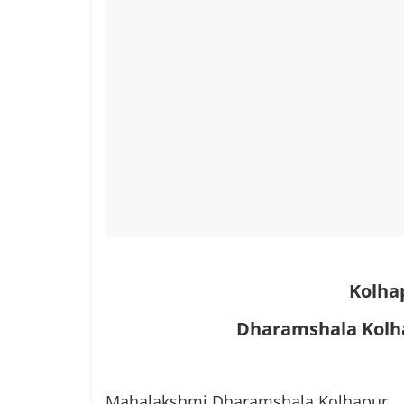
Kolha
Dharamshala Kolh
Mahalakshmi Dharamshala Kolhapur