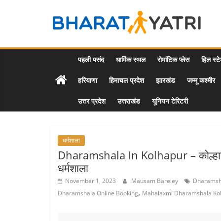
Skip
to
Bharat
content
Yatri
पहली पसंद
धार्मिक स्थल
रोमांटिक प्लेस
हिल स्ट
हरियाणा
हिमाचल प्रदेश
झारखंड
जम्मू कश्मीर
Tourist
Places
उत्तर प्रदेश
उत्तराखंड
यूनियन टेरिटरी
&
Travel
/
Tour
धर्मशाला
Guide
Dharamshala In Kolhapur – कोल्हापुर म
in
धर्मशाला
Hindi
November 1, 2023
Mausam Bareley
Dharamsha
,
Dharamshala Online Booking
Mahalaxmi Dharamshala Kol