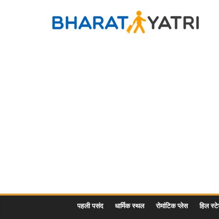
Skip
to
Bharat
content
Yatri
Tourist
Places
&
Travel
/
Tour
Guide
in
Hindi
पहली पसंद
धार्मिक स्थल
रोमांटिक प्लेस
हिल स्ट