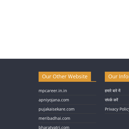
Our Other Website
Our Inf
mpcareer.in.in
हमारे बारे में
apniyojana.com
संपर्क करें
pujakaisekare.com
Privacy Polic
meribadhai.com
bharatyatri.com