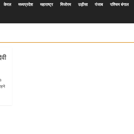
केरल
मध्यप्रदेश
महाराष्ट्र
मिजोरम
उड़ीसा
पंजाब
पश्चिम बंगाल
ेवी
a
हने