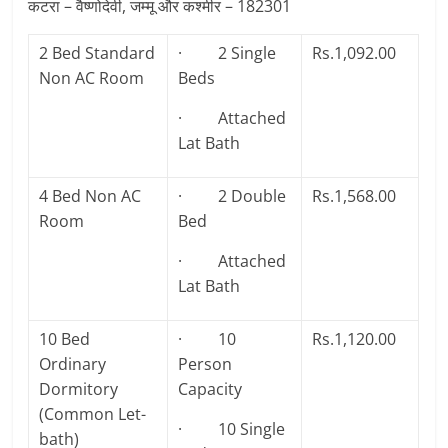
कटरा – वैष्णोदेवी, जम्मू और कश्मीर – 182301
2 Bed Standard
· 2 Single
Rs.1,092.00
Non AC Room
Beds
· Attached
Lat Bath
4 Bed Non AC
· 2 Double
Rs.1,568.00
Room
Bed
· Attached
Lat Bath
10 Bed
· 10
Rs.1,120.00
Ordinary
Person
Dormitory
Capacity
(Common Let-
· 10 Single
bath)