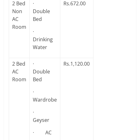
2 Bed
·
Rs.672.00
Non
Double
AC
Bed
Room
·
Drinking
Water
2 Bed
·
Rs.1,120.00
AC
Double
Room
Bed
·
Wardrobe
·
Geyser
· AC