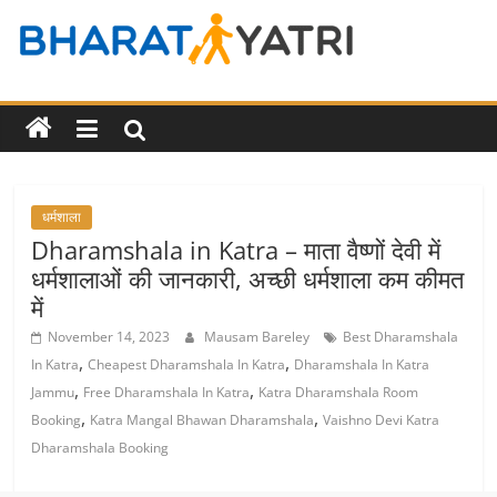
Skip
to
Bharat
content
Yatri
Tourist
Places
धर्मशाला
&
Dharamshala in Katra – माता वैष्णों देवी में
Travel
धर्मशालाओं की जानकारी, अच्छी धर्मशाला कम कीमत
/
में
Tour
Guide
November 14, 2023
Mausam Bareley
Best Dharamshala
,
,
in
In Katra
Cheapest Dharamshala In Katra
Dharamshala In Katra
,
,
Hindi
Jammu
Free Dharamshala In Katra
Katra Dharamshala Room
,
,
Booking
Katra Mangal Bhawan Dharamshala
Vaishno Devi Katra
Dharamshala Booking